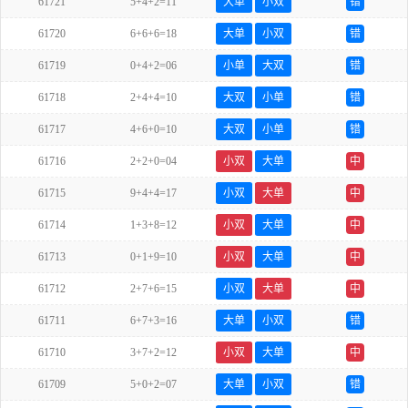
61721
5+4+2=11
大单
小双
错
61720
6+6+6=18
大单
小双
错
61719
0+4+2=06
小单
大双
错
61718
2+4+4=10
大双
小单
错
61717
4+6+0=10
大双
小单
错
61716
2+2+0=04
小双
大单
中
61715
9+4+4=17
小双
大单
中
61714
1+3+8=12
小双
大单
中
61713
0+1+9=10
小双
大单
中
61712
2+7+6=15
小双
大单
中
61711
6+7+3=16
大单
小双
错
61710
3+7+2=12
小双
大单
中
61709
5+0+2=07
大单
小双
错