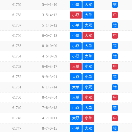
61759
5+4+1=10
小单
大双
错
61758
3+5+4=12
小双
大单
中
61757
5+1+6=12
小单
大双
错
61756
6+5+7=18
小单
大双
中
61755
0+0+0=00
小双
大单
错
61754
4+5+0=09
小双
大单
错
61753
6+8+3=17
大单
小双
中
61752
9+9+3=21
大双
小单
错
61751
6+1+7=14
大单
小双
错
61750
0+1+3=04
大单
小双
中
61749
7+8+3=18
小双
大单
错
61748
4+7+0=11
大双
小单
中
61747
8+7+0=15
小单
大双
错