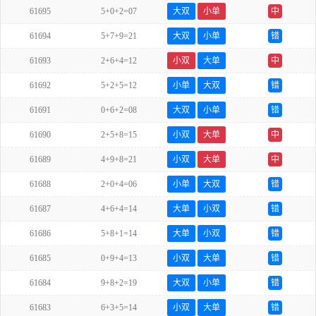
61695
5+0+2=07
大双
小单
中
61694
5+7+9=21
大双
小单
错
61693
2+6+4=12
小双
大单
中
61692
5+2+5=12
小单
大双
错
61691
0+6+2=08
大双
小单
错
61690
2+5+8=15
小双
大单
中
61689
4+9+8=21
小双
大单
中
61688
2+0+4=06
小单
大双
错
61687
4+6+4=14
大单
小双
错
61686
5+8+1=14
大单
小双
错
61685
0+9+4=13
小双
大单
错
61684
9+8+2=19
大双
小单
错
61683
6+3+5=14
小双
大单
错