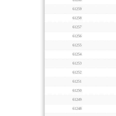
61259
61258
61257
61256
61255
61254
61253
61252
61251
61250
61249
61248