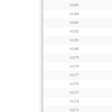
61285
61284
61283
61282
61281
61280
61279
61278
61277
61276
61275
61274
61273