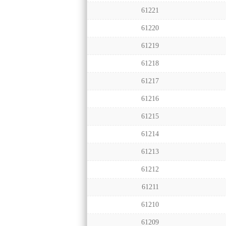
61221
61220
61219
61218
61217
61216
61215
61214
61213
61212
61211
61210
61209