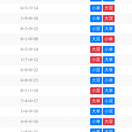
6+5+3=14
小单
大双
1+9+8=18
小单
大双
8+5+9=22
小双
大单
0+1+8=09
大双
小单
0+5+9=14
大双
小单
1+7+4=12
小双
大单
6+8+8=22
小双
大单
6+8+9=23
大双
小单
8+1+1=10
小双
大单
7+4+6=17
大单
小双
1+6+9=16
大单
小双
4+6+6=16
小单
大双
1+8+6=15
小单
大双