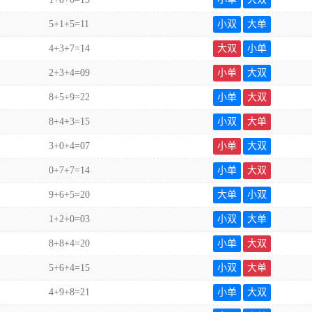
5+1+5=11
小双
大单
4+3+7=14
大双
小单
2+3+4=09
小单
大双
8+5+9=22
小单
大双
8+4+3=15
小双
大单
3+0+4=07
小单
大双
0+7+7=14
小单
大双
9+6+5=20
大单
小双
1+2+0=03
小双
大单
8+8+4=20
小单
大双
5+6+4=15
小双
大单
4+9+8=21
小单
大双