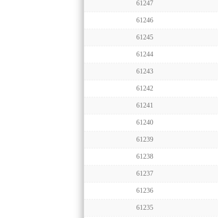
61247
61246
61245
61244
61243
61242
61241
61240
61239
61238
61237
61236
61235