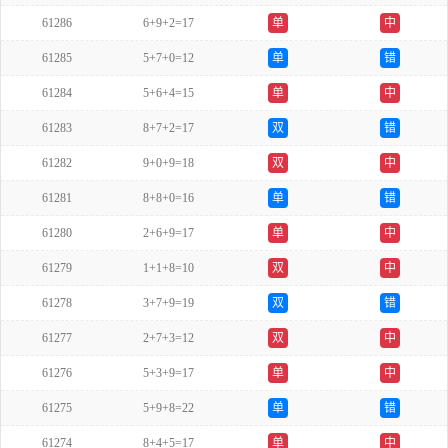
61286
6+9+2=17
单
中
61285
5+7+0=12
单
错
61284
5+6+4=15
单
中
61283
8+7+2=17
双
错
61282
9+0+9=18
双
中
61281
8+8+0=16
单
错
61280
2+6+9=17
单
中
61279
1+1+8=10
双
中
61278
3+7+9=19
双
错
61277
2+7+3=12
双
中
61276
5+3+9=17
单
中
61275
5+9+8=22
单
错
61274
8+4+5=17
单
中