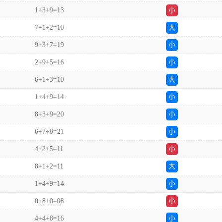
1+3+9=13
小
7+1+2=10
大
9+3+7=19
小
2+9+5=16
小
6+1+3=10
大
1+4+9=14
小
8+3+9=20
小
6+7+8=21
小
4+2+5=11
小
8+1+2=11
大
1+4+9=14
小
0+8+0=08
小
4+4+8=16
小