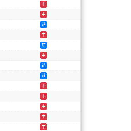
中
中
错
中
错
中
错
错
中
中
中
中
中