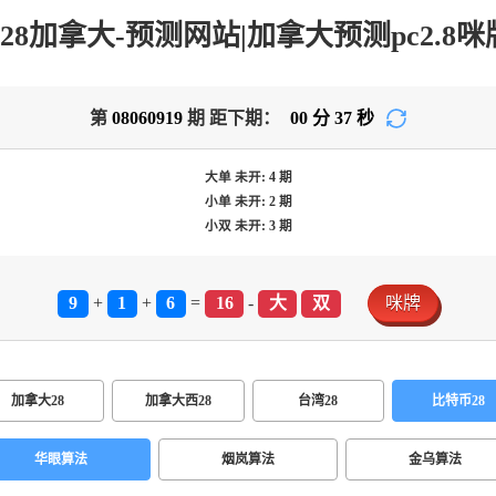
第
08060919
期 距下期：
00
分
37
秒
大单
未开:
4
期
小单
未开:
2
期
小双
未开:
3
期
9
+
1
+
6
=
16
-
大
双
咪牌
加拿大28
加拿大西28
台湾28
比特币28
华眼算法
烟岚算法
金乌算法