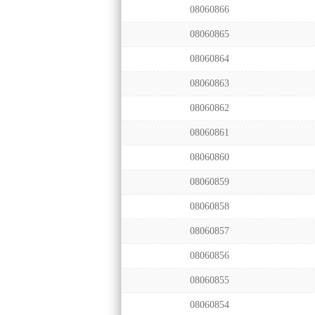
08060866
08060865
08060864
08060863
08060862
08060861
08060860
08060859
08060858
08060857
08060856
08060855
08060854