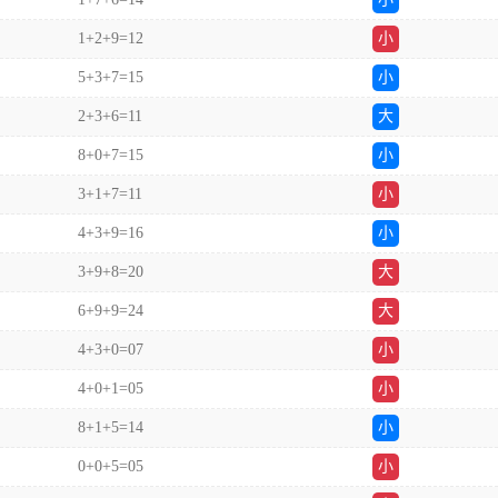
1+2+9=12
小
5+3+7=15
小
2+3+6=11
大
8+0+7=15
小
3+1+7=11
小
4+3+9=16
小
3+9+8=20
大
6+9+9=24
大
4+3+0=07
小
4+0+1=05
小
8+1+5=14
小
0+0+5=05
小