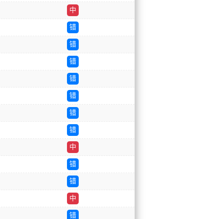
中
错
错
错
错
错
错
错
中
错
错
中
错