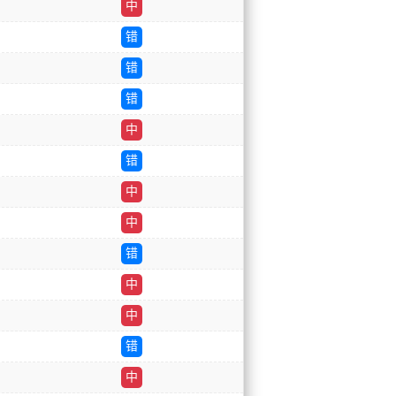
中
错
错
错
中
错
中
中
错
中
中
错
中