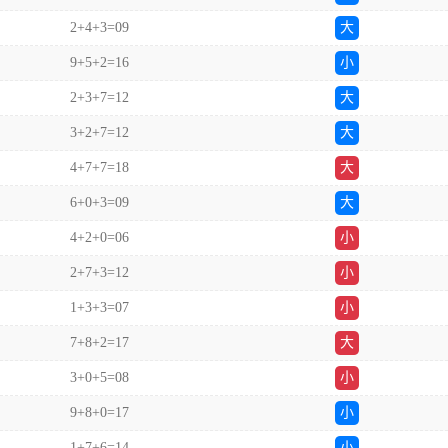
2+4+3=09
大
9+5+2=16
小
2+3+7=12
大
3+2+7=12
大
4+7+7=18
大
6+0+3=09
大
4+2+0=06
小
2+7+3=12
小
1+3+3=07
小
7+8+2=17
大
3+0+5=08
小
9+8+0=17
小
1+7+6=14
小