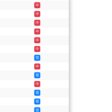
中
中
中
中
中
中
错
中
错
中
错
错
错