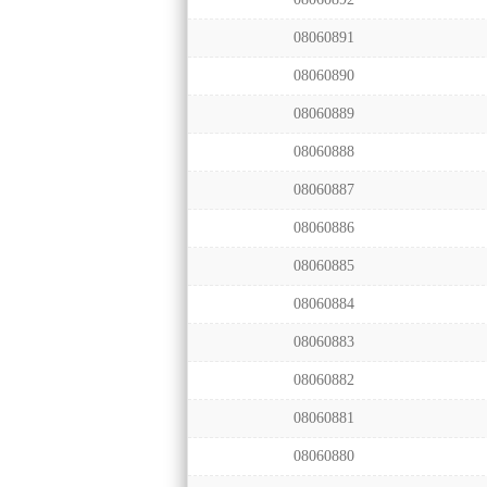
08060891
08060890
08060889
08060888
08060887
08060886
08060885
08060884
08060883
08060882
08060881
08060880