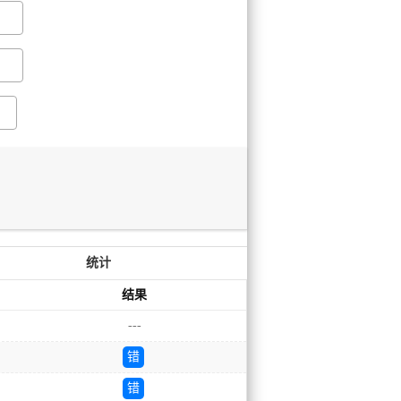
统计
结果
---
错
错