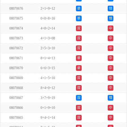
08070676
2+1+9=12
单
错
08070675
0+8+8=16
单
错
08070674
4+8+2=14
双
中
08070673
4+1+3=08
双
中
08070672
2+5+3=10
双
中
08070671
8+1+4=13
单
中
08070670
6+6+3=15
单
中
08070669
4+1+5=10
双
中
08070668
8+4+0=12
双
中
08070667
3+7+9=19
双
错
08070666
0+1+9=10
双
中
08070665
9+4+1=14
双
中