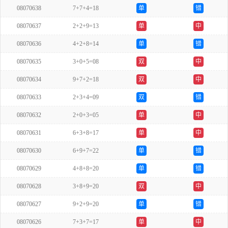
08070638
7+7+4=18
单
错
08070637
2+2+9=13
单
中
08070636
4+2+8=14
单
错
08070635
3+0+5=08
双
中
08070634
9+7+2=18
双
中
08070633
2+3+4=09
双
错
08070632
2+0+3=05
单
中
08070631
6+3+8=17
单
中
08070630
6+9+7=22
单
错
08070629
4+8+8=20
单
错
08070628
3+8+9=20
双
中
08070627
9+2+9=20
单
错
08070626
7+3+7=17
单
中