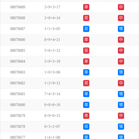
08070689
5+9+3=17
单
中
08070688
2+8+4=14
双
中
08070687
1+1+3=05
双
错
08070686
8+9+4=21
单
中
08070685
5+6+1=12
双
中
08070684
5+9+5=19
单
中
08070683
1+0+5=06
单
错
08070682
1+2+9=12
双
中
08070681
7+4+3=14
单
错
08070680
0+8+8=16
单
错
08070679
6+9+0=15
单
中
08070678
0+5+2=07
双
错
08070677
1+4+1=06
单
错