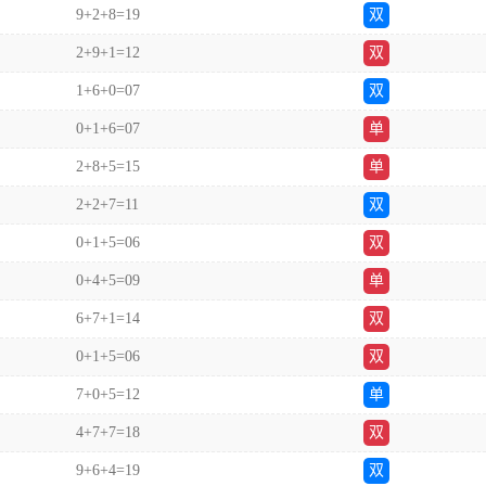
9+2+8=19
双
2+9+1=12
双
1+6+0=07
双
0+1+6=07
单
2+8+5=15
单
2+2+7=11
双
0+1+5=06
双
0+4+5=09
单
6+7+1=14
双
0+1+5=06
双
7+0+5=12
单
4+7+7=18
双
9+6+4=19
双