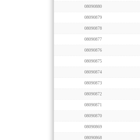
08090880
08090879
08090878
08090877
08090876
08090875
08090874
08090873
08090872
08090871
08090870
08090869
08090868