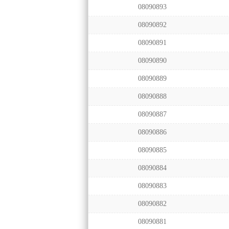
08090893
08090892
08090891
08090890
08090889
08090888
08090887
08090886
08090885
08090884
08090883
08090882
08090881