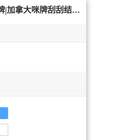
易记网址;Pc001.com PC28加拿大-预测网站|加拿大预测pc2.8咪牌|加拿大咪牌刮刮结果|PC在线预测网站|PC加拿大2.8预测结果|加拿大2.8在线开奖结果预测_加拿大PC在线走势_官方数据!