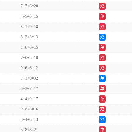
7+7+6=20
双
4+5+6=15
单
8+1+9=18
双
8+2+3=13
双
1+6+8=15
单
7+6+5=18
双
0+6+6=12
双
1+1+0=02
单
8+2+7=17
单
4+4+9=17
单
0+8+8=16
双
3+4+6=13
双
5+8+8=21
单