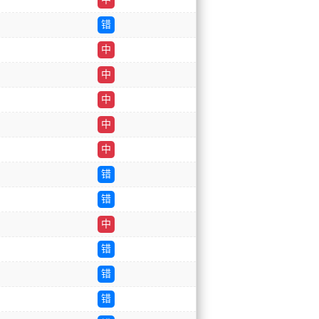
错
中
中
中
中
中
错
错
中
错
错
错