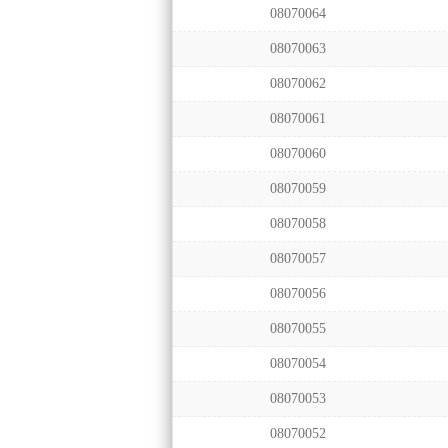
08070064
08070063
08070062
08070061
08070060
08070059
08070058
08070057
08070056
08070055
08070054
08070053
08070052