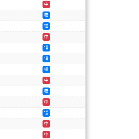
中
错
错
中
错
错
错
中
错
中
错
中
中