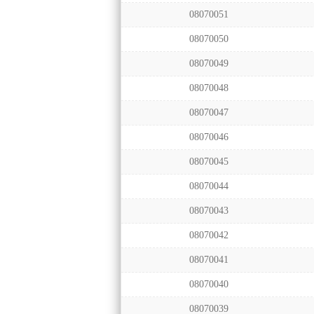
08070051
08070050
08070049
08070048
08070047
08070046
08070045
08070044
08070043
08070042
08070041
08070040
08070039