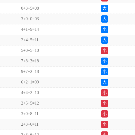
0+3+5=08
大
3+0+0=03
大
4+1+9=14
小
2+4+5=11
大
5+0+5=10
小
7+8+3=18
小
9+7+2=18
小
6+2+1=09
大
4+4+2=10
小
2+5+5=12
小
3+0+8=11
小
2+3+6=11
小
3+3+6=12
小