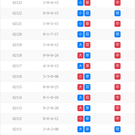
62123
2+9+4=15
小
单
中
62122
0+9+6=15
小
双
错
62121
1+9+5=15
小
单
中
62120
9+1+7=17
小
双
错
62119
2+4+6=12
大
双
中
62118
9+9+6=24
大
单
中
62117
4+3+6=13
大
单
中
62116
5+3+0=08
小
单
中
62115
8+8+9=25
大
双
中
62114
9+1+0=10
大
双
中
62113
9+2+9=20
大
单
中
62112
8+0+4=12
小
单
中
62111
2+4+2=08
大
单
错