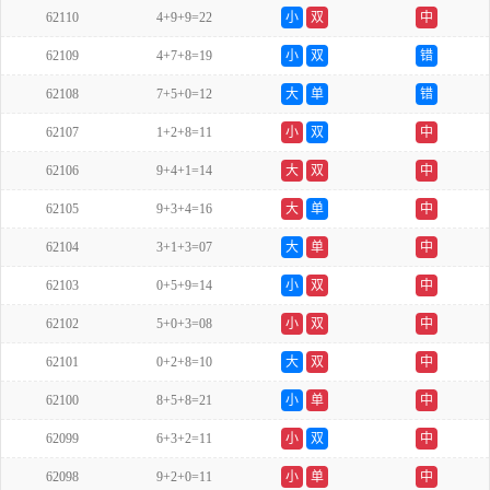
62110
4+9+9=22
小
双
中
62109
4+7+8=19
小
双
错
62108
7+5+0=12
大
单
错
62107
1+2+8=11
小
双
中
62106
9+4+1=14
大
双
中
62105
9+3+4=16
大
单
中
62104
3+1+3=07
大
单
中
62103
0+5+9=14
小
双
中
62102
5+0+3=08
小
双
中
62101
0+2+8=10
大
双
中
62100
8+5+8=21
小
单
中
62099
6+3+2=11
小
双
中
62098
9+2+0=11
小
单
中