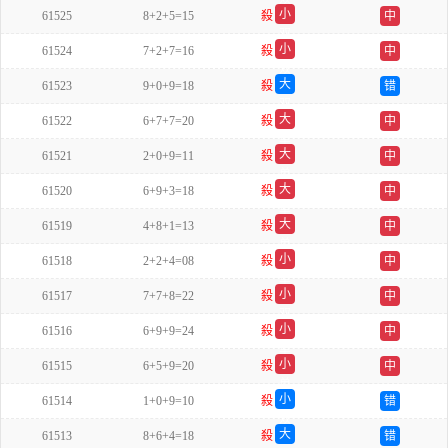
小
61525
8+2+5=15
殺
中
双
小
61524
7+2+7=16
殺
中
双
大
61523
9+0+9=18
殺
错
双
大
61522
6+7+7=20
殺
中
单
大
61521
2+0+9=11
殺
中
单
大
61520
6+9+3=18
殺
中
单
大
61519
4+8+1=13
殺
中
单
小
61518
2+2+4=08
殺
中
单
小
61517
7+7+8=22
殺
中
双
小
61516
6+9+9=24
殺
中
单
小
61515
6+5+9=20
殺
中
单
小
61514
1+0+9=10
殺
错
双
大
61513
8+6+4=18
殺
错