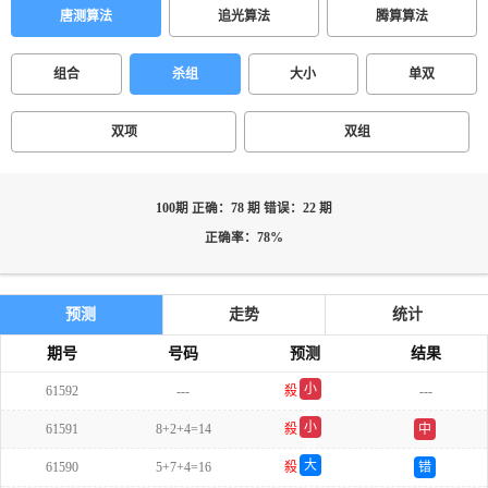
唐测算法
追光算法
腾算算法
组合
杀组
大小
单双
双项
双组
100期 正确：78 期 错误：22 期
正确率：78%
预测
走势
统计
期号
号码
预测
结果
小
61592
---
殺
---
单
小
61591
8+2+4=14
殺
中
双
大
61590
5+7+4=16
殺
错
双