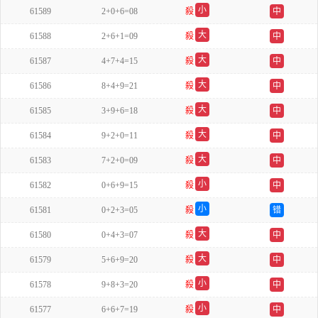
小
61589
2+0+6=08
殺
中
单
大
61588
2+6+1=09
殺
中
单
大
61587
4+7+4=15
殺
中
双
大
61586
8+4+9=21
殺
中
双
大
61585
3+9+6=18
殺
中
单
大
61584
9+2+0=11
殺
中
双
大
61583
7+2+0=09
殺
中
单
小
61582
0+6+9=15
殺
中
单
小
61581
0+2+3=05
殺
错
单
大
61580
0+4+3=07
殺
中
单
大
61579
5+6+9=20
殺
中
单
小
61578
9+8+3=20
殺
中
单
小
61577
6+6+7=19
殺
中