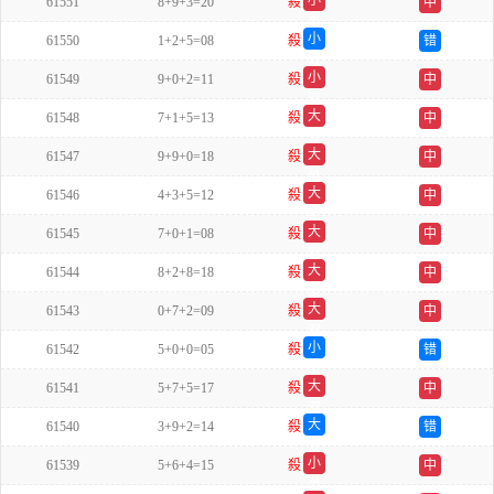
小
61551
8+9+3=20
殺
中
单
小
61550
1+2+5=08
殺
错
双
小
61549
9+0+2=11
殺
中
双
大
61548
7+1+5=13
殺
中
双
大
61547
9+9+0=18
殺
中
单
大
61546
4+3+5=12
殺
中
单
大
61545
7+0+1=08
殺
中
双
大
61544
8+2+8=18
殺
中
单
大
61543
0+7+2=09
殺
中
双
小
61542
5+0+0=05
殺
错
单
大
61541
5+7+5=17
殺
中
双
大
61540
3+9+2=14
殺
错
双
小
61539
5+6+4=15
殺
中
单