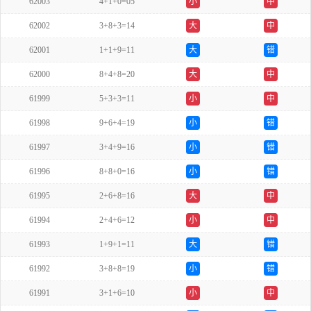
62003
4+1+0=05
小
中
62002
3+8+3=14
大
中
62001
1+1+9=11
大
错
62000
8+4+8=20
大
中
61999
5+3+3=11
小
中
61998
9+6+4=19
小
错
61997
3+4+9=16
小
错
61996
8+8+0=16
小
错
61995
2+6+8=16
大
中
61994
2+4+6=12
小
中
61993
1+9+1=11
大
错
61992
3+8+8=19
小
错
61991
3+1+6=10
小
中