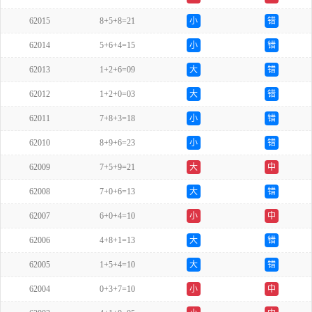
62015
8+5+8=21
小
错
62014
5+6+4=15
小
错
62013
1+2+6=09
大
错
62012
1+2+0=03
大
错
62011
7+8+3=18
小
错
62010
8+9+6=23
小
错
62009
7+5+9=21
大
中
62008
7+0+6=13
大
错
62007
6+0+4=10
小
中
62006
4+8+1=13
大
错
62005
1+5+4=10
大
错
62004
0+3+7=10
小
中