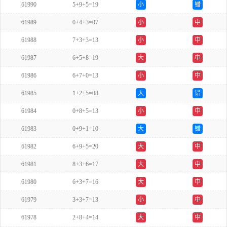
61990
5+9+5=19
小
错
61989
0+4+3=07
小
中
61988
7+3+3=13
小
中
61987
6+5+8=19
大
中
61986
6+7+0=13
小
中
61985
1+2+5=08
大
错
61984
0+8+5=13
小
中
61983
0+9+1=10
大
错
61982
6+9+5=20
大
中
61981
8+3+6=17
大
中
61980
6+3+7=16
大
中
61979
3+3+7=13
小
中
61978
2+8+4=14
大
中