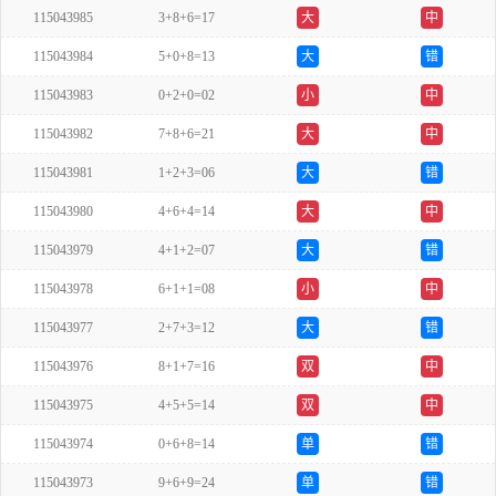
115043985
3+8+6=17
大
中
115043984
5+0+8=13
大
错
115043983
0+2+0=02
小
中
115043982
7+8+6=21
大
中
115043981
1+2+3=06
大
错
115043980
4+6+4=14
大
中
115043979
4+1+2=07
大
错
115043978
6+1+1=08
小
中
115043977
2+7+3=12
大
错
115043976
8+1+7=16
双
中
115043975
4+5+5=14
双
中
115043974
0+6+8=14
单
错
115043973
9+6+9=24
单
错