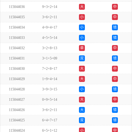
115044036
9+3+2=14
大
中
115044035
3+6+2=11
小
中
115044034
4+9+4=17
小
错
115044033
4+5+5=14
小
错
115044032
3+2+8=13
单
中
115044031
3+1+5=09
双
错
115044030
7+2+8=17
大
中
115044029
1+9+4=14
大
中
115044028
3+9+3=15
小
错
115044027
0+9+5=14
大
中
115044026
3+6+2=11
大
错
115044025
6+4+7=17
双
错
115044024
6+5+1=12
小
中