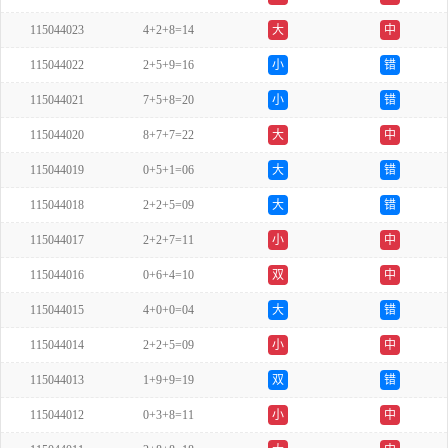
115044023
4+2+8=14
大
中
115044022
2+5+9=16
小
错
115044021
7+5+8=20
小
错
115044020
8+7+7=22
大
中
115044019
0+5+1=06
大
错
115044018
2+2+5=09
大
错
115044017
2+2+7=11
小
中
115044016
0+6+4=10
双
中
115044015
4+0+0=04
大
错
115044014
2+2+5=09
小
中
115044013
1+9+9=19
双
错
115044012
0+3+8=11
小
中