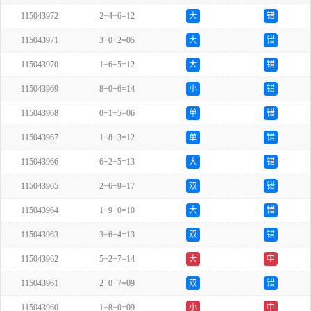
115043972
2+4+6=12
大
错
115043971
3+0+2=05
大
错
115043970
1+6+5=12
大
错
115043969
8+0+6=14
小
错
115043968
0+1+5=06
单
错
115043967
1+8+3=12
单
错
115043966
6+2+5=13
大
错
115043965
2+6+9=17
双
错
115043964
1+9+0=10
大
错
115043963
3+6+4=13
双
错
115043962
5+2+7=14
大
中
115043961
2+0+7=09
双
错
115043960
1+8+0=09
小
中