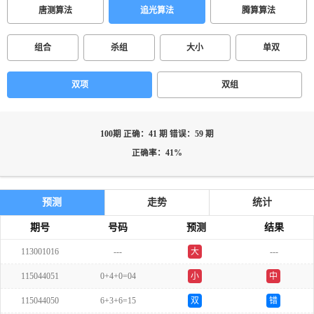
唐测算法
追光算法
腾算算法
组合
杀组
大小
单双
双项
双组
100期 正确：41 期 错误：59 期
正确率：41%
预测
走势
统计
期号
号码
预测
结果
113001016
---
大
---
115044051
0+4+0=04
小
中
115044050
6+3+6=15
双
错