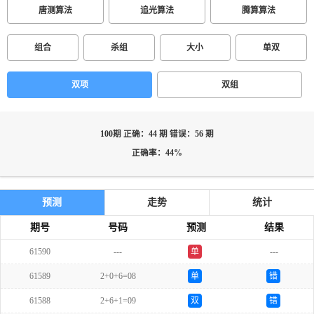
唐测算法
追光算法
腾算算法
组合
杀组
大小
单双
双项
双组
100期 正确：44 期 错误：56 期
正确率：44%
预测
走势
统计
期号
号码
预测
结果
61590
---
单
---
61589
2+0+6=08
单
错
61588
2+6+1=09
双
错