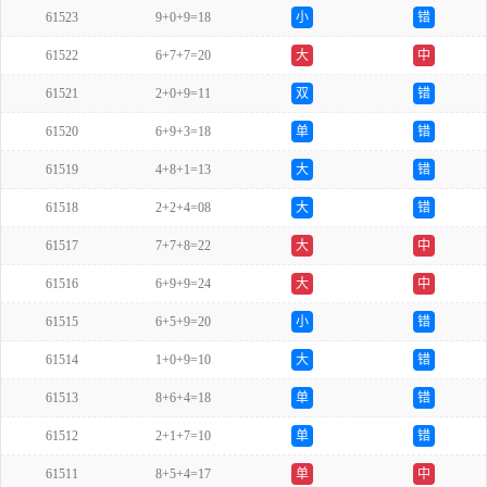
61523
9+0+9=18
小
错
61522
6+7+7=20
大
中
61521
2+0+9=11
双
错
61520
6+9+3=18
单
错
61519
4+8+1=13
大
错
61518
2+2+4=08
大
错
61517
7+7+8=22
大
中
61516
6+9+9=24
大
中
61515
6+5+9=20
小
错
61514
1+0+9=10
大
错
61513
8+6+4=18
单
错
61512
2+1+7=10
单
错
61511
8+5+4=17
单
中