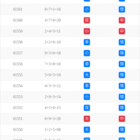
61561
8+7+1=16
小
错
61560
4+7+9=20
双
中
61559
2+4+5=11
小
中
61558
2+2+6=10
单
错
61557
9+3+6=18
小
错
61556
7+3+8=18
单
错
61555
5+0+5=10
大
错
61554
4+5+3=12
单
错
61553
2+9+3=14
小
错
61552
4+5+6=15
双
错
61551
8+9+3=20
大
中
61550
1+2+5=08
大
错