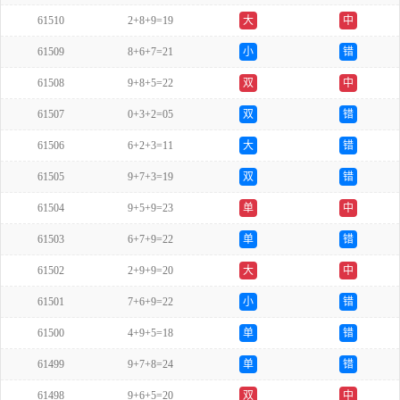
61510
2+8+9=19
大
中
61509
8+6+7=21
小
错
61508
9+8+5=22
双
中
61507
0+3+2=05
双
错
61506
6+2+3=11
大
错
61505
9+7+3=19
双
错
61504
9+5+9=23
单
中
61503
6+7+9=22
单
错
61502
2+9+9=20
大
中
61501
7+6+9=22
小
错
61500
4+9+5=18
单
错
61499
9+7+8=24
单
错
61498
9+6+5=20
双
中