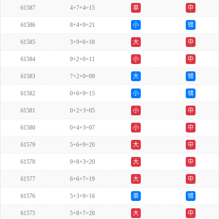
61587
4+7+4=15
单
中
61586
8+4+9=21
小
错
61585
3+9+6=18
大
中
61584
9+2+0=11
小
中
61583
7+2+0=09
大
错
61582
0+6+9=15
小
错
61581
0+2+3=05
小
中
61580
0+4+3=07
小
中
61579
5+6+9=20
大
中
61578
9+8+3=20
大
中
61577
6+6+7=19
大
中
61576
5+3+8=16
单
错
61575
5+8+7=20
大
中