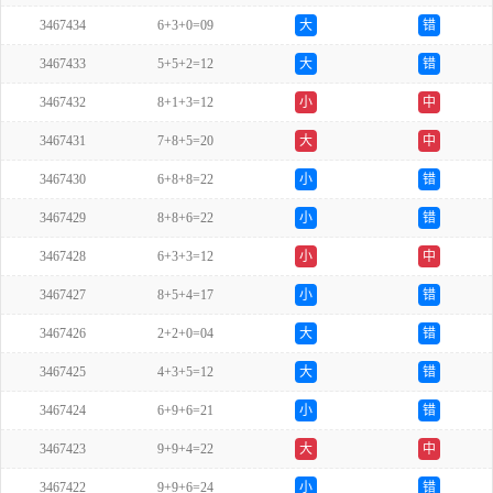
3467434
6+3+0=09
大
错
3467433
5+5+2=12
大
错
3467432
8+1+3=12
小
中
3467431
7+8+5=20
大
中
3467430
6+8+8=22
小
错
3467429
8+8+6=22
小
错
3467428
6+3+3=12
小
中
3467427
8+5+4=17
小
错
3467426
2+2+0=04
大
错
3467425
4+3+5=12
大
错
3467424
6+9+6=21
小
错
3467423
9+9+4=22
大
中
3467422
9+9+6=24
小
错