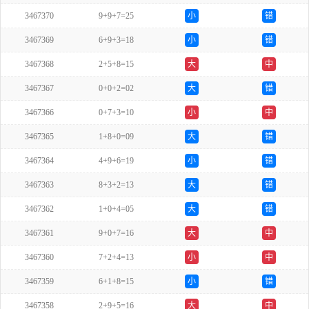
3467370
9+9+7=25
小
错
3467369
6+9+3=18
小
错
3467368
2+5+8=15
大
中
3467367
0+0+2=02
大
错
3467366
0+7+3=10
小
中
3467365
1+8+0=09
大
错
3467364
4+9+6=19
小
错
3467363
8+3+2=13
大
错
3467362
1+0+4=05
大
错
3467361
9+0+7=16
大
中
3467360
7+2+4=13
小
中
3467359
6+1+8=15
小
错
3467358
2+9+5=16
大
中